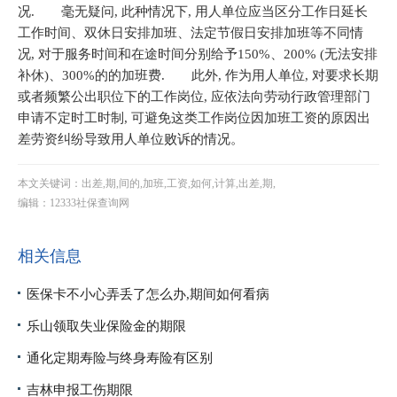
况. 毫无疑问, 此种情况下, 用人单位应当区分工作日延长
工作时间、双休日安排加班、法定节假日安排加班等不同情
况, 对于服务时间和在途时间分别给予150%、200% (无法安排
补休)、300%的的加班费. 此外, 作为用人单位, 对要求长期
或者频繁公出职位下的工作岗位, 应依法向劳动行政管理部门
申请不定时工时制, 可避免这类工作岗位因加班工资的原因出
差劳资纠纷导致用人单位败诉的情况。
本文关键词：出差,期,间的,加班,工资,如何,计算,出差,期,
编辑：12333社保查询网
相关信息
医保卡不小心弄丢了怎么办,期间如何看病
乐山领取失业保险金的期限
通化定期寿险与终身寿险有区别
吉林申报工伤期限