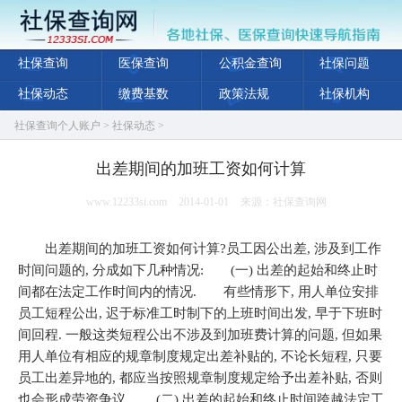
社保查询
医保查询
公积金查询
社保问题
社保动态
缴费基数
政策法规
社保机构
社保查询个人账户
>
社保动态
>
出差期间的加班工资如何计算
www.12233si.com
2014-01-01
来源：社保查询网
出差期间的加班工资如何计算?员工因公出差, 涉及到工作
时间问题的, 分成如下几种情况: (一) 出差的起始和终止时
间都在法定工作时间内的情况. 有些情形下, 用人单位安排
员工短程公出, 迟于标准工时制下的上班时间出发, 早于下班时
间回程. 一般这类短程公出不涉及到加班费计算的问题, 但如果
用人单位有相应的规章制度规定出差补贴的, 不论长短程, 只要
员工出差异地的, 都应当按照规章制度规定给予出差补贴, 否则
也会形成劳资争议. (二) 出差的起始和终止时间跨越法定工