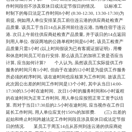
作时间段但不涉及双休日或法定节假日的情况. 以标准工
时制下的每日法定工作时间8小时 (8:30-12:30, 13:30-17:30)为
前提, 例如用人单位安排某员工前往连云港的供应商处检查产
品质量. 该员工于当日14点从苏州前往连云港, 当晚住宿于连云
港. 次日上午前往供应商处检查产品质量, 并于该日的14点返回
到用人单位. 假设两地的公路单程时间是6小时, 该员工检查产
品质量只需1小时 (以上时间假设为已有客观证据证明) . 用餐
和休息时间员工可自行安排. 那么该员工的加班工资是否应当
计算, 应当如何计算? 个人认为, 虽然该员工实际提供工作
服务的时间只有1小时, 但由于在途的12小时是为提供工作服务
所必须的程序时间, 该在途时间也应核算为工作时间. 故该员工
此次因公出差的时间工作时间是13个小时, 其中从当日14:00-
17:30的3.5小时在途时间、次日1小时的服务时间和6小时返程
的在途时间为正常工作时间, 用人单位应按照正常工资予以结
算. 而对于当日17:30后的2.5小时在途时间, 应当视作在工作日
延长工作时间, 用人单位应支付150%的加班费. (三) 出差的
起始和终止时间跨越法定工作时间段且涉及双休日或法定节假
日的情况. 某员工于周五14点从苏州到连云港的供应商处