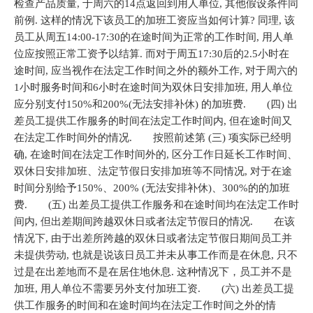
检查产品质量, 于周六的14点返回到用人单位, 其他假设条件同
前例. 这样的情况下该员工的加班工资应当如何计算? 同理, 该
员工从周五14:00-17:30的在途时间为正常的工作时间, 用人单
位应按照正常工资予以结算. 而对于周五17:30后的2.5小时在
途时间, 应当视作在法定工作时间之外的额外工作, 对于周六的
1小时服务时间和6小时在途时间为双休日安排加班, 用人单位
应分别支付150%和200%(无法安排补休) 的加班费. (四) 出
差员工提供工作服务的时间在法定工作时间内, 但在途时间又
在法定工作时间外的情况. 按照前述第 (三) 项实际已经明
确, 在途时间在法定工作时间外的, 区分工作日延长工作时间、
双休日安排加班、法定节假日安排加班等不同情况, 对于在途
时间分别给予150%、200% (无法安排补休)、300%的的加班
费. (五) 出差员工提供工作服务和在途时间均在法定工作时
间内, 但出差期间跨越双休日或者法定节假日的情况. 在该
情况下, 由于出差所跨越的双休日或者法定节假日期间员工并
未提供劳动, 也就是说该日员工并未从事工作而是在休息, 只不
过是在出差地而不是在居住地休息. 这种情况下，员工并不是
加班, 用人单位不需要另外支付加班工资. (六) 出差员工提
供工作服务的时间和在途时间均在法定工作时间之外的情