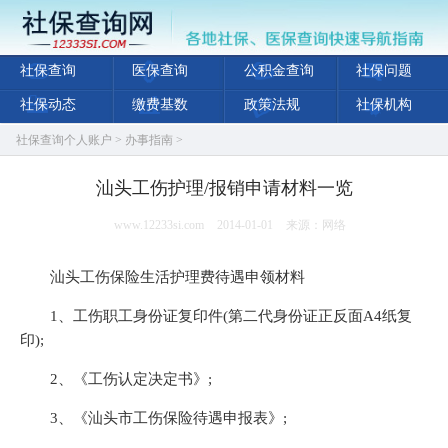
社保查询
医保查询
公积金查询
社保问题
社保动态
缴费基数
政策法规
社保机构
社保查询个人账户
>
办事指南
>
汕头工伤护理/报销申请材料一览
www.12233si.com
2014-01-01
来源：网络
汕头工伤保险生活护理费待遇申领材料
1、工伤职工身份证复印件(第二代身份证正反面A4纸复
印);
2、《工伤认定决定书》;
3、《汕头市工伤保险待遇申报表》;