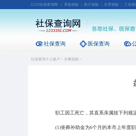
12333社保查询网
|
养老保险
|
医疗保险
|
生育保险
|
工伤保
社保查询
医保查询
社保查询个人账户
>
办事指南
>
职工因工死亡，其直系亲属按下列规定
(1)丧葬补助金为6个月的本市上年度职