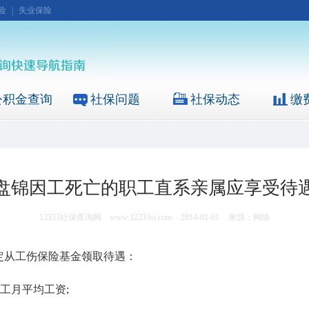
险
|
失业保险
公积金查询
社保问题
社保动态
缴
盘锦因工死亡的职工直系亲属应享受待
12333社保查询网
www.12233si.com
2014-01-01
来源：网络
从工伤保险基金领取待遇：
工月平均工资;