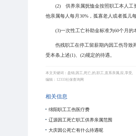
(2) 供养亲属抚恤金按照职工本人工
他亲属每人每月30%，孤寡老人或者孤儿
(3)一次性工亡补助金标准为60个月的
伤残职工在停工留薪期内因工伤导致死亡
受本条上述(1)、(2)规定的待遇。
本文关键词：盘锦,因工,死亡,的,职工,直系亲属,应,享受,
编辑：12333社保查询网
相关信息
绵阳职工工伤医疗费
辽源因工死亡职工供养亲属范围
大庆因公死亡有什么待遇呢