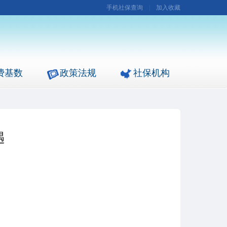
手机社保查询
|
加入收藏
费基数
政策法规
社保机构
遇