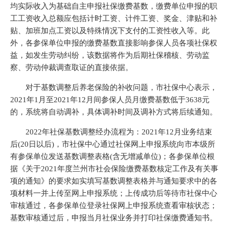
均实际收入为基础自主申报社保缴费基数，缴费单位申报的职
工工资收入总额应包括计时工资、计件工资、奖金、津贴和补
贴、加班加点工资以及特殊情况下支付的工资性收入等。此
外，各参保单位申报的缴费基数直接影响参保人员各项社保权
益，如发生劳动纠纷，该数据将作为后期社保稽核、劳动监
察、劳动仲裁调查取证的直接依据。
对于基数调整后养老保险的补收问题，市社保中心表示，
2021年1月至2021年12月间参保人员月缴费基数低于3638元
的，系统将自动调补，具体调补时间及调补方式将后续通知。
2022年社保基数调整经办流程为：2021年12月业务结束
后(20日以后)，市社保中心通过社保网上申报系统向市本级所
有参保单位发送基数调整表格(含无增减单位)；各参保单位根
据《关于2021年度兰州市社会保险缴费基数核定工作及有关事
项的通知》的要求如实填写基数调整表格并与通知要求中的各
项材料一并上传至网上申报系统；上传成功后等待市社保中心
审核通过，各参保单位登录社保网上申报系统查看审核状态；
基数审核通过后，申报当月社保业务并打印社保缴费通知书。