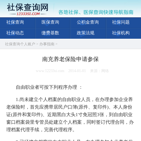
社保查询
医保查询
公积金查询
社保问题
社保动态
缴费基数
政策法规
社保机构
社保查询个人账户
>
办事指南
>
南充养老保险申请参保
www.12233si.com
2014-01-01
来源：网络
自由职业者可按下列程序办理 ：
1.尚未建立个人档案的自由职业人员，在办理参加企业养
老保险时，首先应携带居民户口簿(原件、复印件)、本人身份
证(原件和复印件)、近期黑白大头1寸免冠照3张，到自由职业
窗口档案袋里专管员处建立个人档案，同时签订代理合同，办
理档案代理手续，完善代理程序。