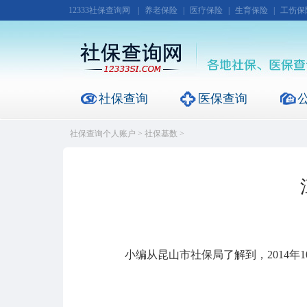
12333社保查询网
|
养老保险
|
医疗保险
|
生育保险
|
工伤保
社保查询
医保查询
社保查询个人账户
>
社保基数
>
小编从昆山市社保局了解到，2014年1