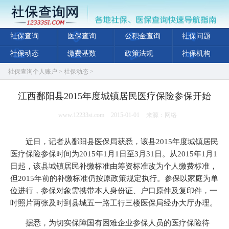
社保查询
医保查询
公积金查询
社保问题
社保动态
缴费基数
政策法规
社保机构
社保查询个人账户
>
社保动态
>
江西鄱阳县2015年度城镇居民医疗保险参保开始
www.12233si.com
2015-01-01
来源：网络
近日，记者从鄱阳县医保局获悉，该县2015年度城镇居民
医疗保险参保时间为2015年1月1日至3月31日。从2015年1月1
日起，该县城镇居民补缴标准由筹资标准改为个人缴费标准，
但2015年前的补缴标准仍按原政策规定执行。参保以家庭为单
位进行，参保对象需携带本人身份证、户口原件及复印件，一
吋照片两张及时到县城五一路工行三楼医保局经办大厅办理。
据悉，为切实保障国有困难企业参保人员的医疗保险待