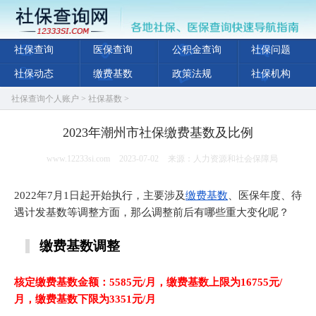
社保查询
医保查询
公积金查询
社保问题
社保动态
缴费基数
政策法规
社保机构
社保查询个人账户
>
社保基数
>
2023年潮州市社保缴费基数及比例
www.12233si.com
2023-07-02
来源：人力资源和社会保障局
2022年7月1日起开始执行，主要涉及
缴费基数
、医保年度、待
遇计发基数等调整方面，那么调整前后有哪些重大变化呢？
缴费基数调整
核定缴费基数金额：5585元/月，缴费基数上限为16755元/
月，缴费基数下限为3351元/月