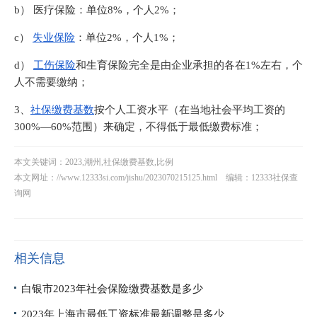
b） 医疗保险：单位8%，个人2%；
c）
失业保险
：单位2%，个人1%；
d）
工伤保险
和生育保险完全是由企业承担的各在1%左右，个
人不需要缴纳；
3、
社保缴费基数
按个人工资水平（在当地社会平均工资的
300%—60%范围）来确定，不得低于最低缴费标准；
本文关键词：2023,潮州,社保缴费基数,比例
本文网址：
//www.12333si.com/jishu/2023070215125.html
编辑：12333社保查
询网
相关信息
白银市2023年社会保险缴费基数是多少
2023年上海市最低工资标准最新调整是多少