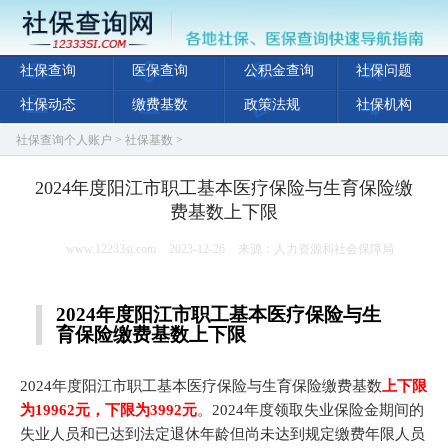
社保查询
医保查询
公积金查询
社保问题
社保动态
缴费基数
政策法规
社保机构
社保查询个人账户
>
社保基数
>
2024年度阳江市职工基本医疗保险与生育保险缴
费基数上下限
www.12233si.com
2023-12-26
来源：人力资源和社会保障局
2024年度阳江市职工基本医疗保险与生
育保险
缴费基数
上下限
2024年度阳江市职工基本医疗保险与生育保险缴费基数
上下限
为19962元，下限为3992元
。2024年度领取失业保险金期间的
失业人员和已达到法定退休年龄但尚未达到规定缴费年限人员