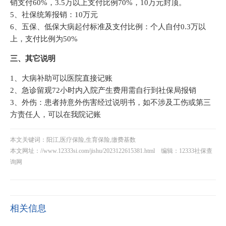
销支付60%，3.5万以上支付比例70%，10万元封顶。
5、社保统筹报销：10万元
6、五保、低保大病起付标准及支付比例：个人自付0.3万以
上，支付比例为50%
三、其它说明
1、大病补助可以医院直接记账
2、急诊留观72小时内入院产生费用需自行到社保局报销
3、外伤：患者持意外伤害经过说明书，如不涉及工伤或第三
方责任人，可以在我院记账
本文关键词：阳江,医疗保险,生育保险,缴费基数
本文网址：
//www.12333si.com/jishu/2023122615381.html
编辑：12333社保查
询网
相关信息