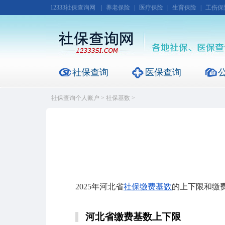
12333社保查询网
|
养老保险
|
医疗保险
|
生育保险
|
工伤保
社保查询
医保查询
社保查询个人账户
>
社保基数
>
2025年河北省
社保缴费基数
的上下限和缴
河北省
缴费基数
上下限