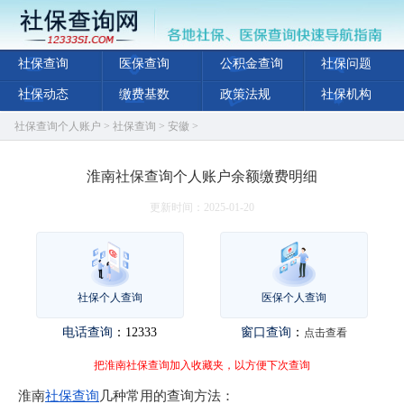
社保查询
医保查询
公积金查询
社保问题
社保动态
缴费基数
政策法规
社保机构
社保查询个人账户
>
社保查询
>
安徽
>
淮南社保查询个人账户余额缴费明细
更新时间：2025-01-20
社保个人查询
医保个人查询
电话查询
：12333
窗口查询
：
点击查看
把淮南社保查询加入收藏夹，以方便下次查询
淮南
社保查询
几种常用的查询方法：