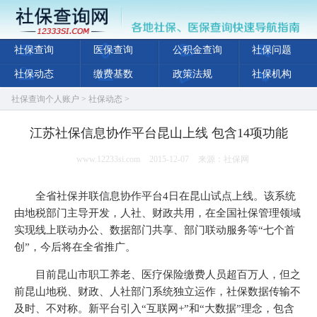
社保查询
医保查询
公积金查询
社保问题
社保动态
缴费基数
政策法规
社保机构
社保查询个人账户
>
社保动态
>
江苏社保信息协作平台昆山上线 包含14项功能
www.12233si.com
2015-12-07
来源：社保网
全省社保并联信息协作平台4日在昆山试点上线。该系统
由地税部门主导开发，人社、财政共用，在全国社保管理领域
实现线上联动办公、数据部门共享、部门联动服务等“七个首
创”，今后将在全省推广。
目前昆山市职工养老、医疗保险缴费人员超百万人，但之
前昆山地税、财政、人社部门系统独立运作，社保数据传输不
及时、不对称。新平台引入“互联网+”和“大数据”理念，包含