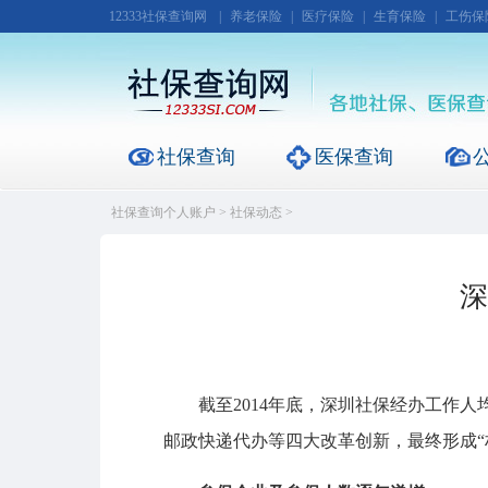
12333社保查询网
|
养老保险
|
医疗保险
|
生育保险
|
工伤保
社保查询
医保查询
社保查询个人账户
>
社保动态
>
深
截至2014年底，深圳社保经办工作人均
邮政快递代办等四大改革创新，最终形成