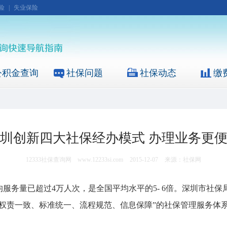
险
|
失业保险
公积金查询
社保问题
社保动态
缴
圳创新四大社保经办模式 办理业务更
12333社保查询网
www.12233si.com
2015-12-07
来源：社保网
服务量已超过4万人次，是全国平均水平的5- 6倍。深圳市社保
“权责一致、标准统一、流程规范、信息保障”的社保管理服务体