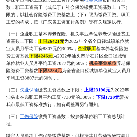
参保单位和职工应以职工工资作为各项
社会保险
费的缴费基
数，职工工资高于（或低于）社会保险缴费工资基数上（下）
限的，以社会保险缴费工资基数上（下）限为缴费工资。职工
工资的构成，按《广东省工资支付条例》等有关规定执行。
（一）企业职工基本养老保险、机关事业单位养老保险缴费工
资基数上下限：
上限
26421元
为2022年全省全口径城镇单位就
业人员月平均工资8807元的300%；
企业职工
基本养老保险缴
费工资基数
下限
4246元
为2022年汕头市所在片区全口径城镇
单位就业人员月平均工资7077元的60%；
机关事业单位
养老保
险缴费工资基数
下限5284元
为全省全口径城镇单位就业人员月
平均工资8807元的60%，。
（二）
失业保险
缴费工资基数上下限：
上限23190元
为2022年
汕头市在岗职工月平均工资7730元的300%；
下限1720元
暂按
我市最低工资标准执行，如有调整再另行通知。
（三）
工伤保险
缴费工资基数：按参保单位职工工资总额计
征。
特定人员单项工伤保险缴费基数：可根据其月劳动报酬或者月