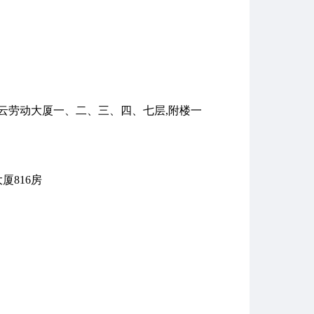
云劳动大厦一、二、三、四、七层,附楼一
厦816房