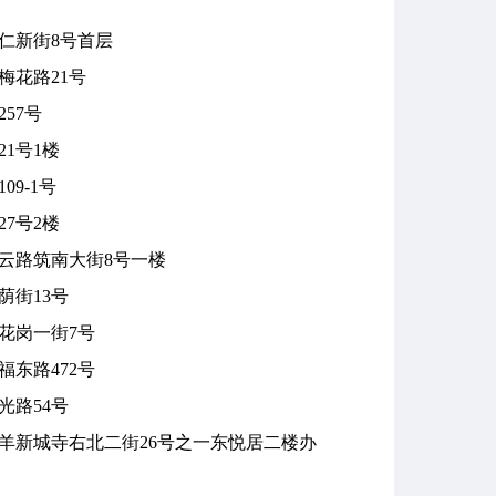
仁新街8号首层
梅花路21号
57号
1号1楼
9-1号
7号2楼
云路筑南大街8号一楼
荫街13号
花岗一街7号
东路472号
光路54号
羊新城寺右北二街26号之一东悦居二楼办