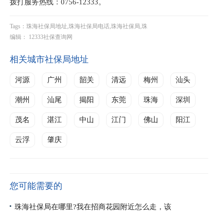
拨打服务热线：0756-12333。
Tags：珠海社保局地址,珠海社保局电话,珠海社保局,珠
编辑： 12333社保查询网
相关城市社保局地址
河源
广州
韶关
清远
梅州
汕头
潮州
汕尾
揭阳
东莞
珠海
深圳
茂名
湛江
中山
江门
佛山
阳江
云浮
肇庆
您可能需要的
珠海社保局在哪里?我在招商花园附近怎么走，该