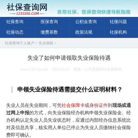
社保查询
医保查询
公积金查询
社保问题
社保动态
缴费基数
政策法规
社保机构
社保查询个人账户
>
失业保险
>
失业了如何申请领取失业保险待遇
www.12233si.com
2023-02-23
来源：人力资源和社会保障局
申领失业保险待遇需提交什么证明材料？
失业人员在失业期间，可凭
社会保障卡
或
身份证件
到
现场或通
过网上申报
的方式，向失业保险经办机构申领失业保险金。经
办机构认定失业人员失业状态时，应通过内部经办信息系统比
对及信息共享，核实用人单位已停止为失业人员缴纳社会保险
费即可确认。