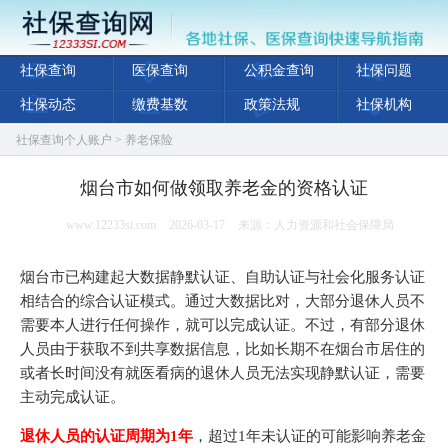
社保查询
医保查询
公积金查询
社保问题
社保动态
缴费基数
政策法规
社保机构
社保查询个人账户
>
养老保险
烟台市如何做领取养老金的资格认证
www.12233si.com
2026-03-17
来源：人力资源和社会保障局
烟台市已构建起大数据静默认证、自助认证与社会化服务认证
相结合的综合认证模式。通过大数据比对，大部分退休人员不
需要本人进行任何操作，就可以完成认证。不过，有部分退休
人员由于获取不到共享数据信息，比如长期不在烟台市居住的
或者长时间没有就医看病的退休人员无法实现静默认证，需要
主动完成认证。
退休人员的认证周期为1年
，超过1年未认证的可能影响养老金